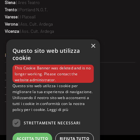
Siena
|
Ares Teatro
Trento
|
Portland N.O.T.
Varese
|
I Plateali
Verona
|
Ass. Cult. Ardega
Vicenza
|
Ass. Cult. Ardega
×
Questo sito web utilizza
IL MATCH ALL’ESTERO
cookie
This Cookie Banner was deleted and is no
-
Montreal
,
Ligue National d'Improvisation
longer working. Please contact the
-
Belgio
website administrator.
Questo sito web utilizza i cookie per
-
Francia
migliorare la tua esperienza di navigazione.
-
Argentina
Utilizzando il nostro sito web acconsenti a
-
Svizzera
tutti i cookie in conformità con la nostra
policy per i cookie.
Leggi di più
STRETTAMENTE NECESSARI
ACCETTA TUTTO
RIFIUTA TUTTO