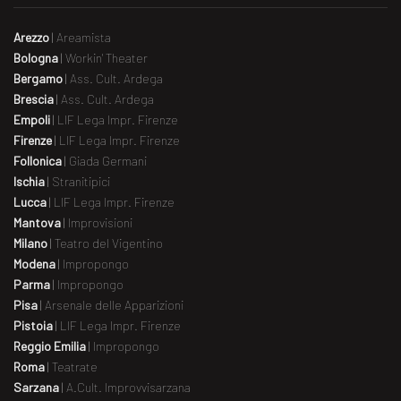
Arezzo
|
Areamista
Bologna
|
Workin' Theater
Bergamo
|
Ass. Cult. Ardega
Brescia
|
Ass. Cult. Ardega
Empoli
|
LIF Lega Impr. Firenze
Firenze
|
LIF Lega Impr. Firenze
Follonica
|
Giada Germani
Ischia
|
Stranitipici
Lucca
|
LIF Lega Impr. Firenze
Mantova
|
Improvisioni
Milano
|
Teatro del Vigentino
Modena
|
Impropongo
Parma
|
Impropongo
Pisa
|
Arsenale delle Apparizioni
Pistoia
|
LIF Lega Impr. Firenze
Reggio Emilia
|
Impropongo
Roma
|
Teatrate
Sarzana
|
A.Cult. Improvvisarzana