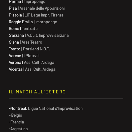
Parma
|
Impropongo
Pisa
|
Arsenale delle Apparizioni
Pistoia
|
LIF Lega Impr. Firenze
Reggio Emilia
|
Impropongo
Roma
|
Teatrate
Sarzana
|
A.Cult. Improvvisarzana
Siena
|
Ares Teatro
Trento
|
Portland N.O.T.
Varese
|
I Plateali
Verona
|
Ass. Cult. Ardega
Vicenza
|
Ass. Cult. Ardega
IL MATCH ALL’ESTERO
-
Montreal
,
Ligue National d'Improvisation
-
Belgio
-
Francia
-
Argentina