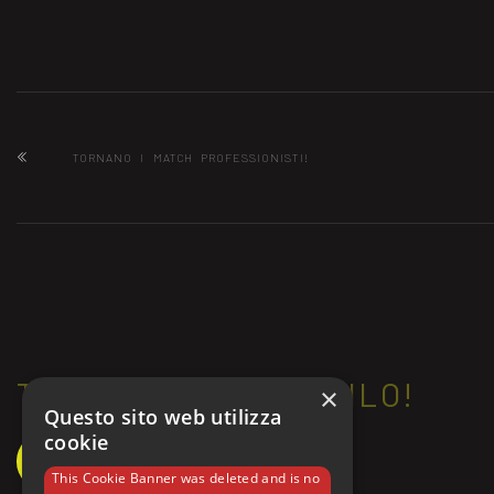
TORNANO I MATCH PROFESSIONISTI!
TI PIACE? CONDIVIDILO!
×
Questo sito web utilizza
cookie
This Cookie Banner was deleted and is no