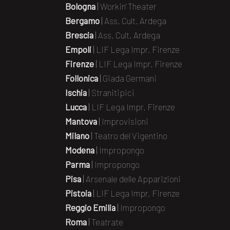
Bologna
|
Workin' Theater
Bergamo
|
Ass. Cult. Ardega
Brescia
|
Ass. Cult. Ardega
Empoli
|
LIF Lega Impr. Firenze
Firenze
|
LIF Lega Impr. Firenze
Follonica
|
Giada Germani
Ischia
|
Stranitipici
Lucca
|
LIF Lega Impr. Firenze
Mantova
|
Improvisioni
Milano
|
Teatro del Vigentino
Modena
|
Impropongo
Parma
|
Impropongo
Pisa
|
Arsenale delle Apparizioni
Pistoia
|
LIF Lega Impr. Firenze
Reggio Emilia
|
Impropongo
Roma
|
Teatrate