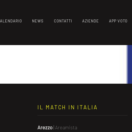
ALENDARIO
NEWS
CONTATTI
AZIENDE
APP VOTO
IL MATCH IN ITALIA
Arezzo
|
Areamista