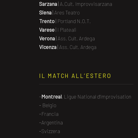
Sarzana
|
A.Cult. Improvvisarzana
Siena
|
Ares Teatro
Trento
|
Portland N.O.T.
Varese
|
I Plateali
Verona
|
Ass. Cult. Ardega
Vicenza
|
Ass. Cult. Ardega
IL MATCH ALL’ESTERO
-
Montreal
,
Ligue National d'Improvisation
-
Belgio
-
Francia
-
Argentina
-
Svizzera