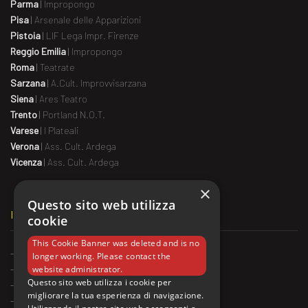
Parma
|
Impropongo
Pisa
|
Arsenale delle Apparizioni
Pistoia
|
LIF Lega Impr. Firenze
Reggio Emilia
|
Impropongo
Roma
|
Teatrate
Sarzana
|
A.Cult. Improvvisarzana
Siena
|
Ares Teatro
Trento
|
Portland N.O.T.
Varese
|
I Plateali
Verona
|
Ass. Cult. Ardega
Vicenza
|
Ass. Cult. Ardega
×
Questo sito web utilizza
IL MATCH ALL’ESTERO
cookie
This Cookie Banner was deleted and is no
-
Montreal
,
Ligue National d'Improvisation
longer working. Please contact the
-
Belgio
website administrator.
Questo sito web utilizza i cookie per
-
Francia
migliorare la tua esperienza di navigazione.
-
Argentina