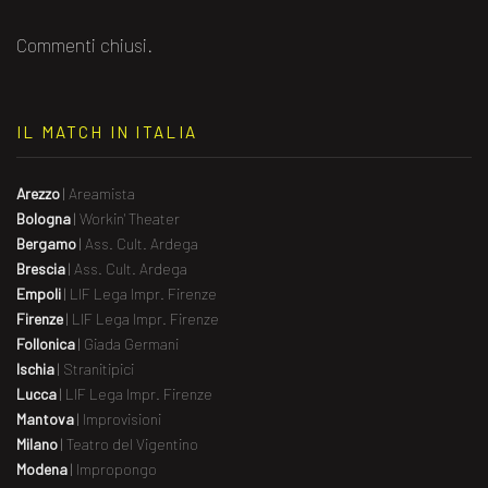
Commenti chiusi.
IL MATCH IN ITALIA
Arezzo
|
Areamista
Bologna
|
Workin' Theater
Bergamo
|
Ass. Cult. Ardega
Brescia
|
Ass. Cult. Ardega
Empoli
|
LIF Lega Impr. Firenze
Firenze
|
LIF Lega Impr. Firenze
Follonica
|
Giada Germani
Ischia
|
Stranitipici
Lucca
|
LIF Lega Impr. Firenze
Mantova
|
Improvisioni
Milano
|
Teatro del Vigentino
Modena
|
Impropongo