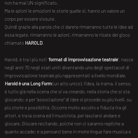
non ha mai UN significato.
Ma le azioni le emozioni le storie quelle si, hanno un valore un
corpo per essere vissute.
Quindi grazie alla parola che ci darete rimarranno tutte le idee ad
essa legate, rimarranno le azioni, rimarranno le risate del gioco
chiamato
HAROLD
.
Harold, è tra i più noti “
format di improvvisazione teatrale
”, nasce
negli anni 70 negli stati uniti diventando uno degli spettacoli di
improvvisazione teatrale più rappresentati a livello mondiale.
Harold è una Long Form
(un atto unico), l’idea, la trama, il senso,
è tutto già nella scena che si va creando, nella storia che si sta
giocando; e per “associazione” di idee si procede su più livelli, su
più storie e possibilità. Occorre molto ascolto e fiducia tra gli
attori, e tra la scena ed il musicista, per lasciarsi andare e
giocare. Giocare recitando, poiché non ci saranno repliche a
quanto accade; e a pensarci bene in molte lingue fare musica e