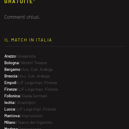
GRATUITE
”
Commenti chiusi.
IL MATCH IN ITALIA
Arezzo
|
Areamista
Bologna
|
Workin' Theater
Bergamo
|
Ass. Cult. Ardega
Brescia
|
Ass. Cult. Ardega
Empoli
|
LIF Lega Impr. Firenze
Firenze
|
LIF Lega Impr. Firenze
Follonica
|
Giada Germani
Ischia
|
Stranitipici
Lucca
|
LIF Lega Impr. Firenze
Mantova
|
Improvisioni
Milano
|
Teatro del Vigentino
Modena
|
Impropongo