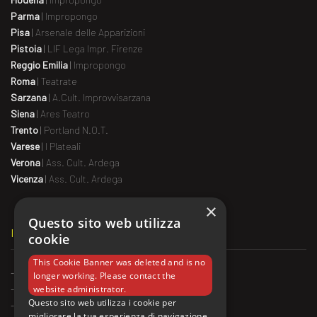
Parma
|
Impropongo
Pisa
|
Arsenale delle Apparizioni
Pistoia
|
LIF Lega Impr. Firenze
Reggio Emilia
|
Impropongo
Roma
|
Teatrate
Sarzana
|
A.Cult. Improvvisarzana
Siena
|
Ares Teatro
Trento
|
Portland N.O.T.
Varese
|
I Plateali
Verona
|
Ass. Cult. Ardega
Vicenza
|
Ass. Cult. Ardega
×
Questo sito web utilizza
IL MATCH ALL’ESTERO
cookie
This Cookie Banner was deleted and is no
-
Montreal
,
Ligue National d'Improvisation
longer working. Please contact the
-
Belgio
website administrator.
Questo sito web utilizza i cookie per
-
Francia
migliorare la tua esperienza di navigazione.