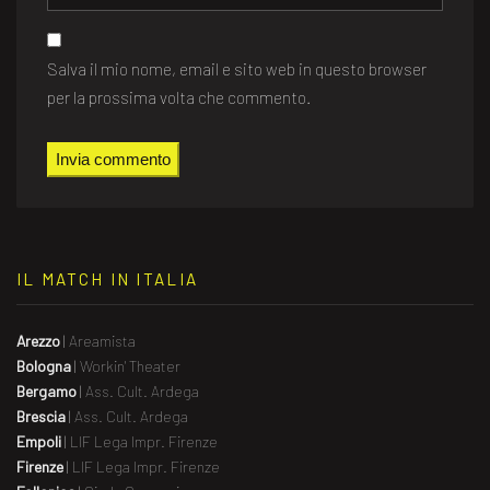
Salva il mio nome, email e sito web in questo browser
per la prossima volta che commento.
IL MATCH IN ITALIA
Arezzo
|
Areamista
Bologna
|
Workin' Theater
Bergamo
|
Ass. Cult. Ardega
Brescia
|
Ass. Cult. Ardega
Empoli
|
LIF Lega Impr. Firenze
Firenze
|
LIF Lega Impr. Firenze