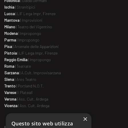
Follonica
|
Giada Germani
Ischia
|
Stranitipici
Lucca
|
LIF Lega Impr. Firenze
Mantova
|
Improvisioni
Milano
|
Teatro del Vigentino
Modena
|
Impropongo
Parma
|
Impropongo
Pisa
|
Arsenale delle Apparizioni
Pistoia
|
LIF Lega Impr. Firenze
Reggio Emilia
|
Impropongo
Roma
|
Teatrate
Sarzana
|
A.Cult. Improvvisarzana
Siena
|
Ares Teatro
Trento
|
Portland N.O.T.
Varese
|
I Plateali
Verona
|
Ass. Cult. Ardega
Vicenza
|
Ass. Cult. Ardega
×
Questo sito web utilizza
IL MATCH ALL’ESTERO