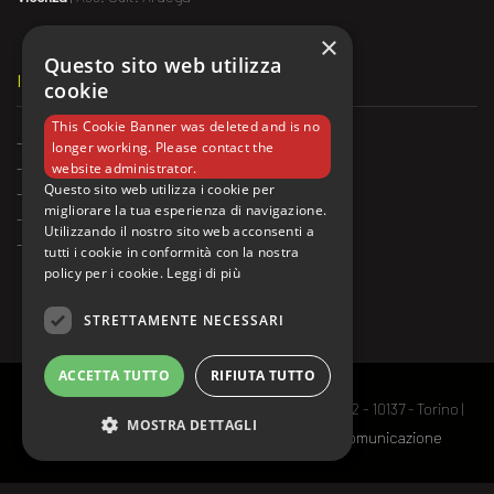
×
Questo sito web utilizza
IL MATCH ALL’ESTERO
cookie
This Cookie Banner was deleted and is no
-
Montreal
,
Ligue National d'Improvisation
longer working. Please contact the
-
Belgio
website administrator.
Questo sito web utilizza i cookie per
-
Francia
migliorare la tua esperienza di navigazione.
-
Argentina
Utilizzando il nostro sito web acconsenti a
-
Svizzera
tutti i cookie in conformità con la nostra
policy per i cookie.
Leggi di più
STRETTAMENTE NECESSARI
ACCETTA TUTTO
RIFIUTA TUTTO
© TEATROSEQUENZA APS | Via Enrico Dandolo, 2 - 10137 - Torino |
MOSTRA DETTAGLI
C.F. 97711180014 | made with ♥ by
imperfect comunicazione