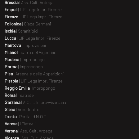
Brescia
|
Ass. Cult. Ardega
Empoli
|
LIF Lega Impr. Firenze
Firenze
|
LIF Lega Impr. Firenze
Follonica
|
Giada Germani
Ischia
|
Stranitipici
Lucca
|
LIF Lega Impr. Firenze
Mantova
|
Improvisioni
Milano
|
Teatro del Vigentino
Modena
|
Impropongo
Parma
|
Impropongo
Pisa
|
Arsenale delle Apparizioni
Pistoia
|
LIF Lega Impr. Firenze
Reggio Emilia
|
Impropongo
Roma
|
Teatrate
Sarzana
|
A.Cult. Improvvisarzana
Siena
|
Ares Teatro
Trento
|
Portland N.O.T.
Varese
|
I Plateali
Verona
|
Ass. Cult. Ardega
Vicenza
|
Ass. Cult. Ardega