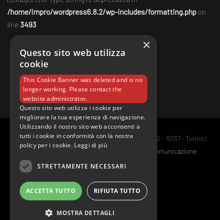
/home/impro/wordpress6.8.2/wp-includes/formatting.php
on
line
3493
×
Questo sito web utilizza
cookie
This Cookie Banner was deleted and is no
longer working. Please contact the
website administrator.
Questo sito web utilizza i cookie per
migliorare la tua esperienza di navigazione.
Utilizzando il nostro sito web acconsenti a
tutti i cookie in conformità con la nostra
© TEATROSEQUENZA APS | Via Enrico Dandolo, 2 - 10137 - Torino |
policy per i cookie.
Leggi di più
C.F. 97711180014 | made with ♥ by
imperfect comunicazione
STRETTAMENTE NECESSARI
ACCETTA TUTTO
RIFIUTA TUTTO
MOSTRA DETTAGLI