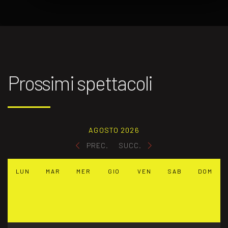
Prossimi spettacoli
AGOSTO 2026
PREC.
SUCC.
LUN
MAR
MER
GIO
VEN
SAB
DOM