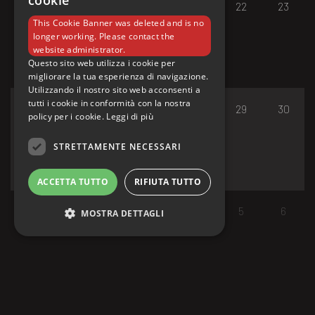
cookie
17
18
19
20
21
22
23
This Cookie Banner was deleted and is no
longer working. Please contact the
website administrator.
Questo sito web utilizza i cookie per
migliorare la tua esperienza di navigazione.
Utilizzando il nostro sito web acconsenti a
tutti i cookie in conformità con la nostra
24
25
26
27
28
29
30
policy per i cookie.
Leggi di più
STRETTAMENTE NECESSARI
ACCETTA TUTTO
RIFIUTA TUTTO
31
1
2
3
4
5
6
MOSTRA DETTAGLI
Strettamente necessari
I cookie strettamente necessari consentono le
funzionalità principali del sito web come
l'accesso dell'utente e la gestione dell'account.