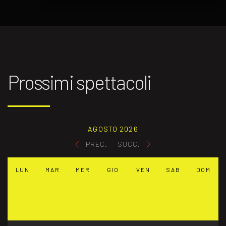
Prossimi spettacoli
AGOSTO 2026
PREC.
SUCC.
LUN
MAR
MER
GIO
VEN
SAB
DOM