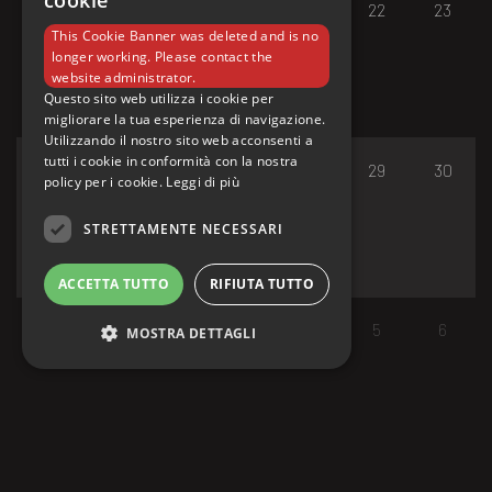
cookie
17
18
19
20
21
22
23
This Cookie Banner was deleted and is no
longer working. Please contact the
website administrator.
Questo sito web utilizza i cookie per
migliorare la tua esperienza di navigazione.
Utilizzando il nostro sito web acconsenti a
tutti i cookie in conformità con la nostra
24
25
26
27
28
29
30
policy per i cookie.
Leggi di più
STRETTAMENTE NECESSARI
ACCETTA TUTTO
RIFIUTA TUTTO
31
1
2
3
4
5
6
MOSTRA DETTAGLI
Strettamente necessari
I cookie strettamente necessari consentono le
funzionalità principali del sito web come
l'accesso dell'utente e la gestione dell'account.