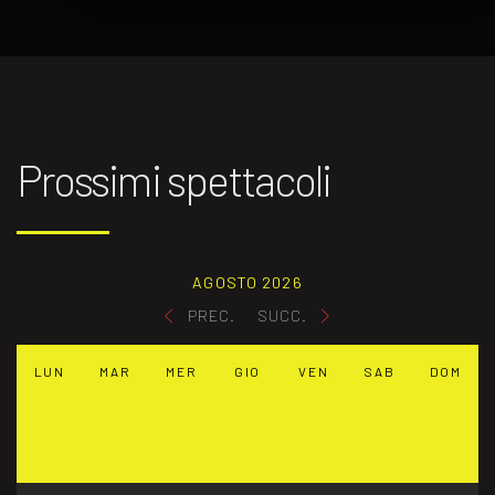
Prossimi spettacoli
AGOSTO 2026
PREC.
SUCC.
LUN
MAR
MER
GIO
VEN
SAB
DOM