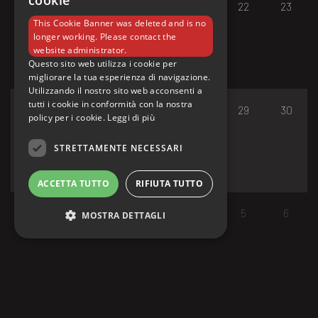
cookie
17
18
19
20
21
22
23
This Cookie Banner was deleted and is no
longer working. Please contact the
website administrator.
Questo sito web utilizza i cookie per
migliorare la tua esperienza di navigazione.
Utilizzando il nostro sito web acconsenti a
tutti i cookie in conformità con la nostra
24
25
26
27
28
29
30
policy per i cookie.
Leggi di più
STRETTAMENTE NECESSARI
ACCETTA TUTTO
RIFIUTA TUTTO
31
1
2
3
4
5
6
MOSTRA DETTAGLI
Strettamente necessari
I cookie strettamente necessari consentono le
funzionalità principali del sito web come
l'accesso dell'utente e la gestione dell'account.