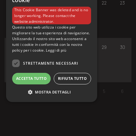
cookie
17
18
19
20
21
22
23
This Cookie Banner was deleted and is no
longer working. Please contact the
website administrator.
Questo sito web utilizza i cookie per
migliorare la tua esperienza di navigazione.
Utilizzando il nostro sito web acconsenti a
tutti i cookie in conformità con la nostra
24
25
26
27
28
29
30
policy per i cookie.
Leggi di più
STRETTAMENTE NECESSARI
ACCETTA TUTTO
RIFIUTA TUTTO
31
1
2
3
4
5
6
MOSTRA DETTAGLI
Strettamente necessari
I cookie strettamente necessari consentono le
funzionalità principali del sito web come
l'accesso dell'utente e la gestione dell'account.