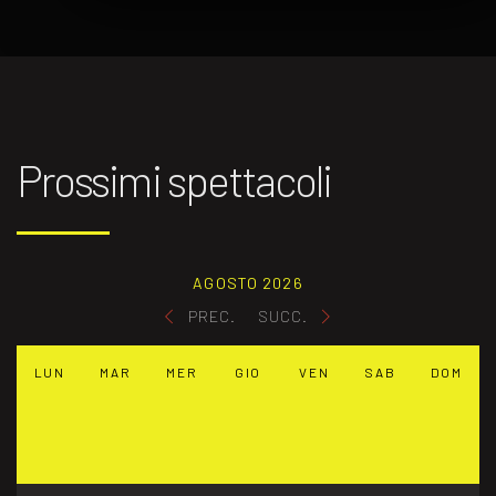
Prossimi spettacoli
AGOSTO 2026
PREC.
SUCC.
LUN
MAR
MER
GIO
VEN
SAB
DOM