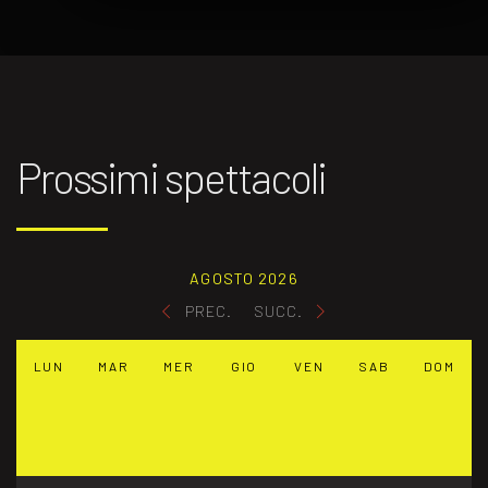
Prossimi spettacoli
AGOSTO 2026
PREC.
SUCC.
LUN
MAR
MER
GIO
VEN
SAB
DOM