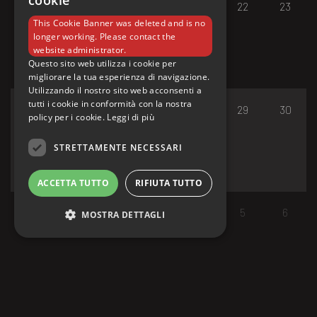
cookie
17
18
19
20
21
22
23
This Cookie Banner was deleted and is no
longer working. Please contact the
website administrator.
Questo sito web utilizza i cookie per
migliorare la tua esperienza di navigazione.
Utilizzando il nostro sito web acconsenti a
tutti i cookie in conformità con la nostra
24
25
26
27
28
29
30
policy per i cookie.
Leggi di più
STRETTAMENTE NECESSARI
ACCETTA TUTTO
RIFIUTA TUTTO
31
1
2
3
4
5
6
MOSTRA DETTAGLI
Strettamente necessari
I cookie strettamente necessari consentono le
funzionalità principali del sito web come
l'accesso dell'utente e la gestione dell'account.