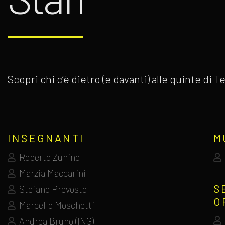
Scopri chi c’è dietro (e davanti) alle quinte di
INSEGNANTI
M
Roberto Zunino
Marzia Maccarini
S
Stefano Prevosto
O
Marcello Moschetti
Andrea Bruno (ING)