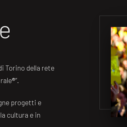
ne
 Torino della rete
ale®️“.
gne progetti e
la cultura e in