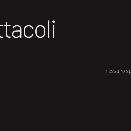
tacoli
nessuno sp