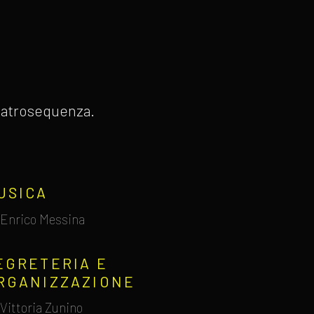
 Teatrosequenza.
USICA
Enrico Messina
EGRETERIA E
RGANIZZAZIONE
Vittoria Zunino