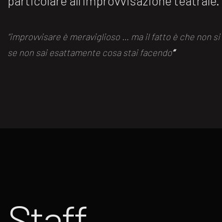
particolare all’improvvisazione teatrale.
“improvvisare è meraviglioso … ma il fatto è che non s
se non sai esattamente cosa stai facendo
“
Staff