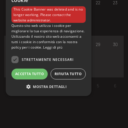
cookie
17
18
19
20
21
22
23
This Cookie Banner was deleted and is no
longer working. Please contact the
website administrator.
Questo sito web utilizza i cookie per
migliorare la tua esperienza di navigazione.
Utilizzando il nostro sito web acconsenti a
tutti i cookie in conformità con la nostra
24
25
26
27
28
29
30
policy per i cookie.
Leggi di più
STRETTAMENTE NECESSARI
ACCETTA TUTTO
RIFIUTA TUTTO
31
1
2
3
4
5
6
MOSTRA DETTAGLI
Strettamente necessari
I cookie strettamente necessari consentono le
funzionalità principali del sito web come
l'accesso dell'utente e la gestione dell'account.