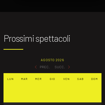
Prossimi spettacoli
AGOSTO 2026
PREC.
SUCC.
LUN
MAR
MER
GIO
VEN
SAB
DOM