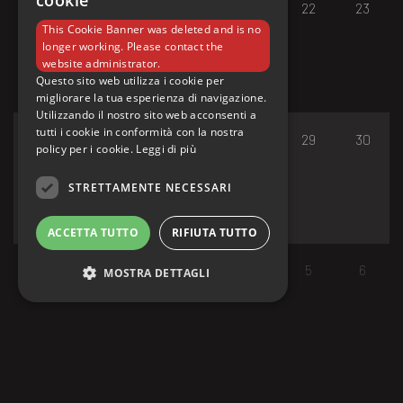
cookie
17
18
19
20
21
22
23
This Cookie Banner was deleted and is no
longer working. Please contact the
website administrator.
Questo sito web utilizza i cookie per
migliorare la tua esperienza di navigazione.
Utilizzando il nostro sito web acconsenti a
tutti i cookie in conformità con la nostra
24
25
26
27
28
29
30
policy per i cookie.
Leggi di più
STRETTAMENTE NECESSARI
ACCETTA TUTTO
RIFIUTA TUTTO
31
1
2
3
4
5
6
MOSTRA DETTAGLI
Strettamente necessari
I cookie strettamente necessari consentono le
funzionalità principali del sito web come
l'accesso dell'utente e la gestione dell'account.