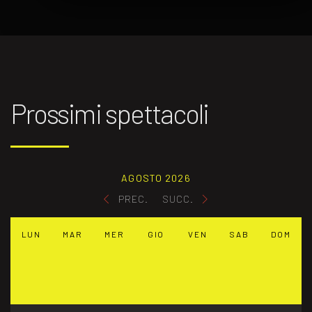
Prossimi spettacoli
AGOSTO 2026
PREC.
SUCC.
LUN
MAR
MER
GIO
VEN
SAB
DOM