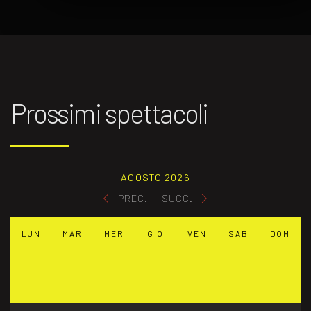
Prossimi spettacoli
AGOSTO 2026
PREC.
SUCC.
LUN
MAR
MER
GIO
VEN
SAB
DOM