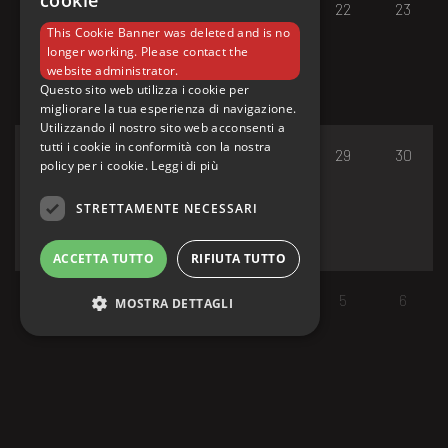
cookie
17
18
19
20
21
22
23
This Cookie Banner was deleted and is no
longer working. Please contact the
website administrator.
Questo sito web utilizza i cookie per
migliorare la tua esperienza di navigazione.
Utilizzando il nostro sito web acconsenti a
tutti i cookie in conformità con la nostra
24
25
26
27
28
29
30
policy per i cookie.
Leggi di più
STRETTAMENTE NECESSARI
ACCETTA TUTTO
RIFIUTA TUTTO
31
1
2
3
4
5
6
MOSTRA DETTAGLI
Strettamente necessari
I cookie strettamente necessari consentono le
funzionalità principali del sito web come
l'accesso dell'utente e la gestione dell'account.