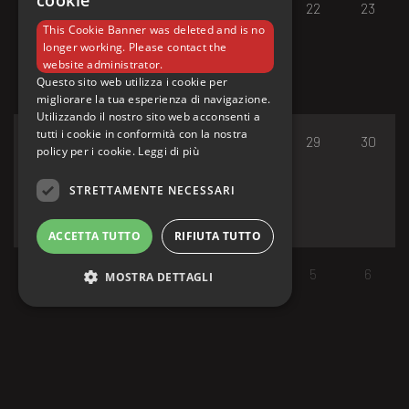
cookie
17
18
19
20
21
22
23
This Cookie Banner was deleted and is no
longer working. Please contact the
website administrator.
Questo sito web utilizza i cookie per
migliorare la tua esperienza di navigazione.
Utilizzando il nostro sito web acconsenti a
tutti i cookie in conformità con la nostra
24
25
26
27
28
29
30
policy per i cookie.
Leggi di più
STRETTAMENTE NECESSARI
ACCETTA TUTTO
RIFIUTA TUTTO
31
1
2
3
4
5
6
MOSTRA DETTAGLI
Strettamente necessari
I cookie strettamente necessari consentono le
funzionalità principali del sito web come
l'accesso dell'utente e la gestione dell'account.