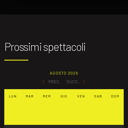
Prossimi spettacoli
AGOSTO 2026
PREC.
SUCC.
LUN
MAR
MER
GIO
VEN
SAB
DOM