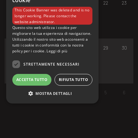
cookie
17
18
19
20
21
22
23
This Cookie Banner was deleted and is no
longer working. Please contact the
website administrator.
Questo sito web utilizza i cookie per
migliorare la tua esperienza di navigazione.
Utilizzando il nostro sito web acconsenti a
tutti i cookie in conformità con la nostra
24
25
26
27
28
29
30
policy per i cookie.
Leggi di più
STRETTAMENTE NECESSARI
ACCETTA TUTTO
RIFIUTA TUTTO
31
1
2
3
4
5
6
MOSTRA DETTAGLI
Strettamente necessari
I cookie strettamente necessari consentono le
funzionalità principali del sito web come
l'accesso dell'utente e la gestione dell'account.