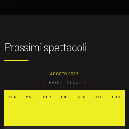
Prossimi spettacoli
AGOSTO 2026
PREC.
SUCC.
LUN
MAR
MER
GIO
VEN
SAB
DOM