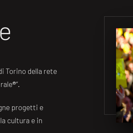
ne
 Torino della rete
ale®️“.
gne progetti e
la cultura e in