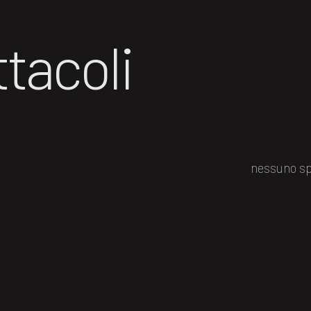
tacoli
nessuno sp