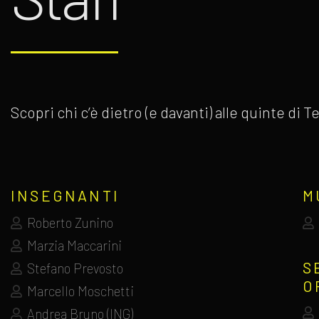
Scopri chi c’è dietro (e davanti) alle quinte di
INSEGNANTI
M
Roberto Zunino
Marzia Maccarini
S
Stefano Prevosto
O
Marcello Moschetti
Andrea Bruno (ING)