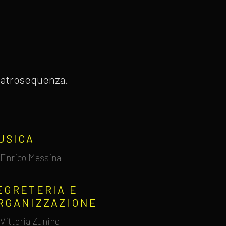
 Teatrosequenza.
USICA
Enrico Messina
EGRETERIA E
RGANIZZAZIONE
Vittoria Zunino