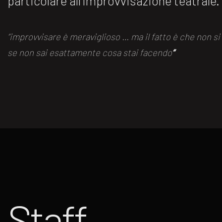
particolare all’improvvisazione teatrale.
“improvvisare è meraviglioso … ma il fatto è che non s
se non sai esattamente cosa stai facendo
“
Staff