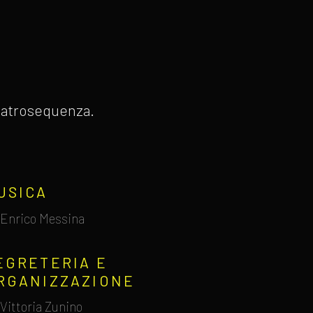
 Teatrosequenza.
USICA
Enrico Messina
EGRETERIA E
RGANIZZAZIONE
Vittoria Zunino