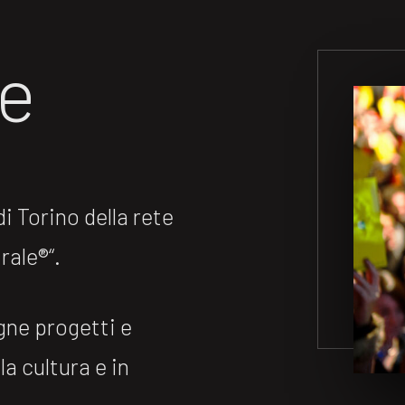
ne
 Torino della rete
ale®️“.
gne progetti e
la cultura e in