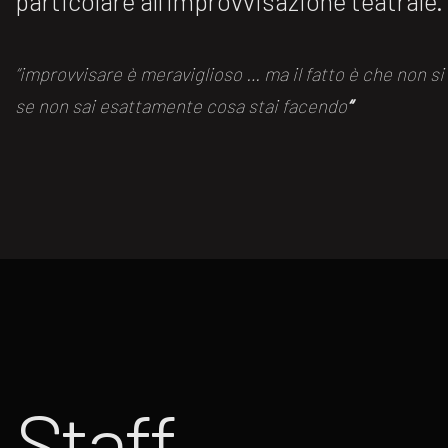
particolare all’improvvisazione teatrale.
“improvvisare è meraviglioso … ma il fatto è che non s
se non sai esattamente cosa stai facendo
“
Staff