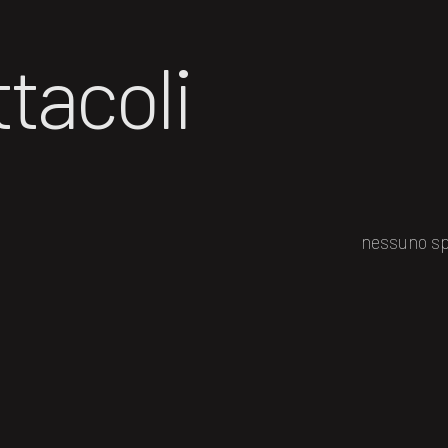
tacoli
nessuno sp