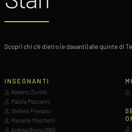
Scopri chi c’è dietro (e davanti) alle quinte di
INSEGNANTI
M
Roberto Zunino
Marzia Maccarini
S
Stefano Prevosto
O
Marcello Moschetti
Andrea Bruno (ING)