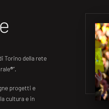
ne
 Torino della rete
ale®️“.
gne progetti e
la cultura e in