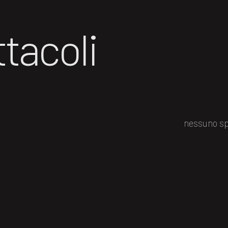
tacoli
nessuno sp