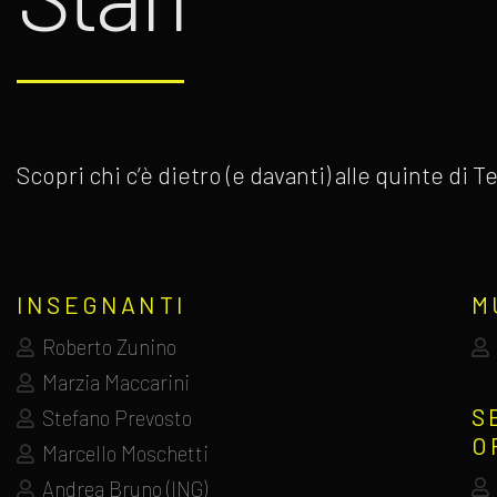
Scopri chi c’è dietro (e davanti) alle quinte di
INSEGNANTI
M
Roberto Zunino
Marzia Maccarini
S
Stefano Prevosto
O
Marcello Moschetti
Andrea Bruno (ING)