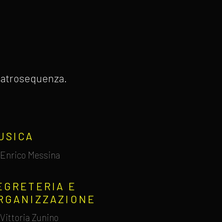
 Teatrosequenza.
USICA
Enrico Messina
EGRETERIA E
RGANIZZAZIONE
Vittoria Zunino