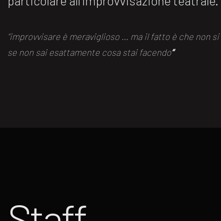
particolare all’improvvisazione teatrale.
“improvvisare è meraviglioso … ma il fatto è che non s
se non sai esattamente cosa stai facendo
“
Staff