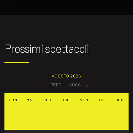
Prossimi spettacoli
AGOSTO 2026
PREC.
SUCC.
LUN
MAR
MER
GIO
VEN
SAB
DOM