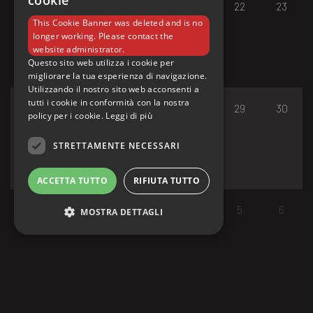
cookie
17
18
19
20
21
22
23
This Cookie Banner was deleted and is no
longer working. Please contact the
website administrator.
Questo sito web utilizza i cookie per
migliorare la tua esperienza di navigazione.
Utilizzando il nostro sito web acconsenti a
tutti i cookie in conformità con la nostra
24
25
26
27
28
29
30
policy per i cookie.
Leggi di più
STRETTAMENTE NECESSARI
ACCETTA TUTTO
RIFIUTA TUTTO
31
1
2
3
4
5
6
MOSTRA DETTAGLI
Strettamente necessari
I cookie strettamente necessari consentono le
funzionalità principali del sito web come
l'accesso dell'utente e la gestione dell'account.