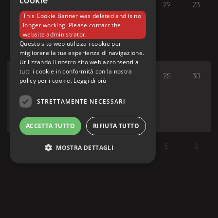
cookie
17
18
19
20
21
22
23
This Cookie Banner was deleted and is no
longer working. Please contact the
website administrator.
Questo sito web utilizza i cookie per
migliorare la tua esperienza di navigazione.
Utilizzando il nostro sito web acconsenti a
tutti i cookie in conformità con la nostra
24
25
26
27
28
29
30
policy per i cookie.
Leggi di più
STRETTAMENTE NECESSARI
ACCETTA TUTTO
RIFIUTA TUTTO
31
1
2
3
4
5
6
MOSTRA DETTAGLI
Strettamente necessari
I cookie strettamente necessari consentono le
funzionalità principali del sito web come
l'accesso dell'utente e la gestione dell'account.