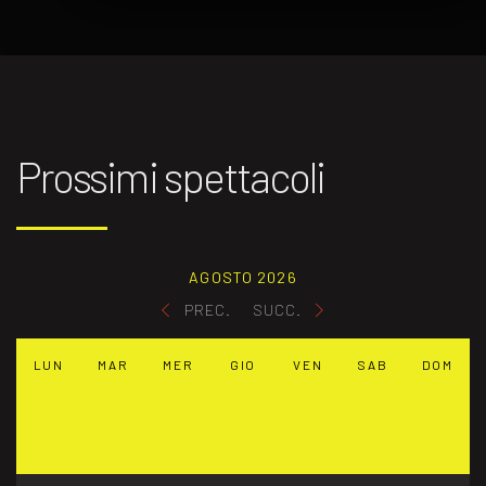
Prossimi spettacoli
AGOSTO 2026
PREC.
SUCC.
LUN
MAR
MER
GIO
VEN
SAB
DOM