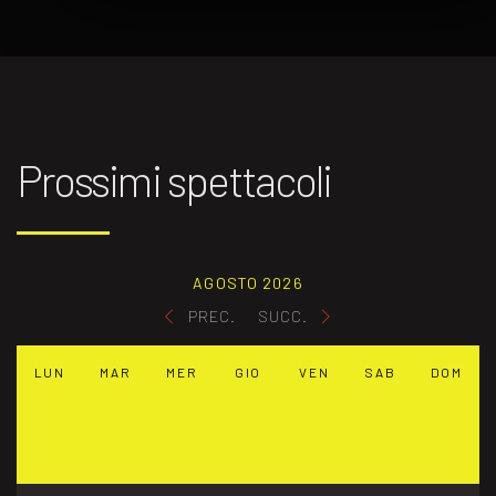
Prossimi spettacoli
AGOSTO 2026
PREC.
SUCC.
LUN
MAR
MER
GIO
VEN
SAB
DOM