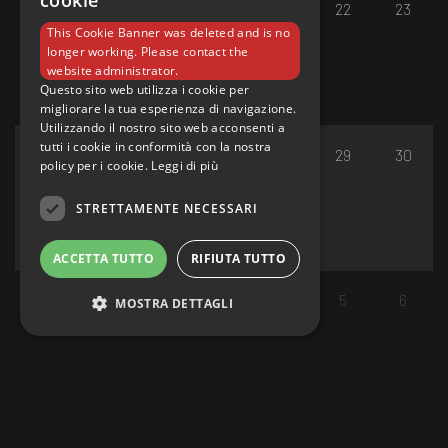
cookie
17
18
19
20
21
22
23
This Cookie Banner was deleted and is no
longer working. Please contact the
website administrator.
Questo sito web utilizza i cookie per
migliorare la tua esperienza di navigazione.
Utilizzando il nostro sito web acconsenti a
tutti i cookie in conformità con la nostra
24
25
26
27
28
29
30
policy per i cookie.
Leggi di più
STRETTAMENTE NECESSARI
ACCETTA TUTTO
RIFIUTA TUTTO
31
1
2
3
4
5
6
MOSTRA DETTAGLI
Strettamente necessari
I cookie strettamente necessari consentono le
funzionalità principali del sito web come
l'accesso dell'utente e la gestione dell'account.