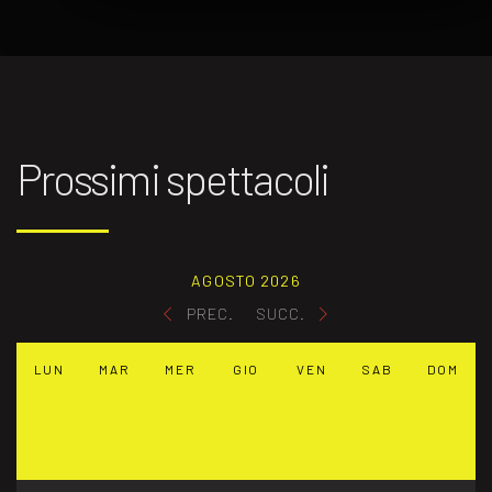
Prossimi spettacoli
AGOSTO 2026
PREC.
SUCC.
LUN
MAR
MER
GIO
VEN
SAB
DOM