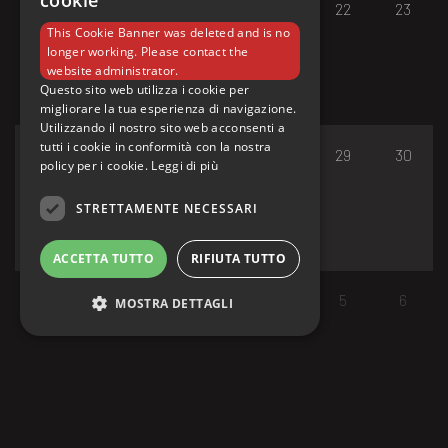
cookie
17
18
19
20
21
22
23
This Cookie Banner was deleted and is no
longer working. Please contact the
website administrator.
Questo sito web utilizza i cookie per
migliorare la tua esperienza di navigazione.
Utilizzando il nostro sito web acconsenti a
tutti i cookie in conformità con la nostra
24
25
26
27
28
29
30
policy per i cookie.
Leggi di più
STRETTAMENTE NECESSARI
ACCETTA TUTTO
RIFIUTA TUTTO
31
1
2
3
4
5
6
MOSTRA DETTAGLI
Strettamente necessari
I cookie strettamente necessari consentono le
funzionalità principali del sito web come
l'accesso dell'utente e la gestione dell'account.