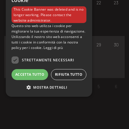
cookie
17
18
19
20
21
22
23
This Cookie Banner was deleted and is no
longer working. Please contact the
website administrator.
Questo sito web utilizza i cookie per
migliorare la tua esperienza di navigazione.
Utilizzando il nostro sito web acconsenti a
tutti i cookie in conformità con la nostra
24
25
26
27
28
29
30
policy per i cookie.
Leggi di più
STRETTAMENTE NECESSARI
ACCETTA TUTTO
RIFIUTA TUTTO
31
1
2
3
4
5
6
MOSTRA DETTAGLI
Strettamente necessari
I cookie strettamente necessari consentono le
funzionalità principali del sito web come
l'accesso dell'utente e la gestione dell'account.