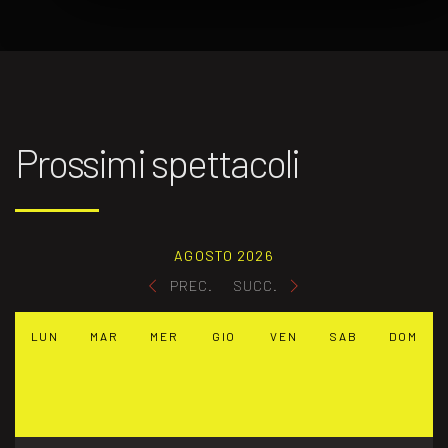
Prossimi spettacoli
AGOSTO 2026
PREC.
SUCC.
LUN
MAR
MER
GIO
VEN
SAB
DOM