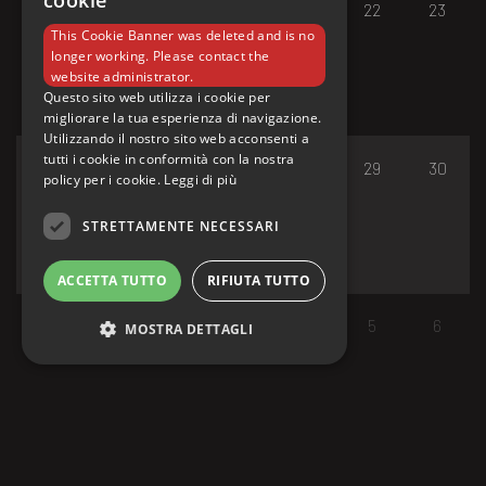
cookie
17
18
19
20
21
22
23
This Cookie Banner was deleted and is no
longer working. Please contact the
website administrator.
Questo sito web utilizza i cookie per
migliorare la tua esperienza di navigazione.
Utilizzando il nostro sito web acconsenti a
tutti i cookie in conformità con la nostra
24
25
26
27
28
29
30
policy per i cookie.
Leggi di più
STRETTAMENTE NECESSARI
ACCETTA TUTTO
RIFIUTA TUTTO
31
1
2
3
4
5
6
MOSTRA DETTAGLI
Strettamente necessari
I cookie strettamente necessari consentono le
funzionalità principali del sito web come
l'accesso dell'utente e la gestione dell'account.