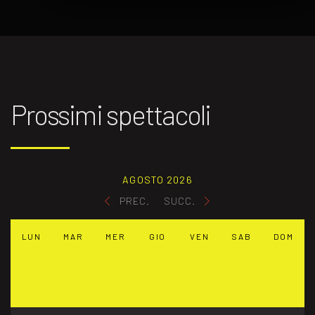
Prossimi spettacoli
AGOSTO 2026
PREC.
SUCC.
LUN
MAR
MER
GIO
VEN
SAB
DOM