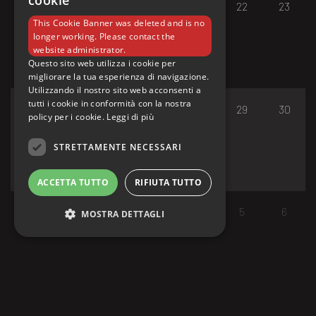
cookie
17
18
19
20
21
22
23
This Cookie Banner was deleted and is no
longer working. Please contact the
website administrator.
Questo sito web utilizza i cookie per
migliorare la tua esperienza di navigazione.
Utilizzando il nostro sito web acconsenti a
tutti i cookie in conformità con la nostra
24
25
26
27
28
29
30
policy per i cookie.
Leggi di più
STRETTAMENTE NECESSARI
ACCETTA TUTTO
RIFIUTA TUTTO
31
1
2
3
4
5
6
MOSTRA DETTAGLI
Strettamente necessari
I cookie strettamente necessari consentono le
funzionalità principali del sito web come
l'accesso dell'utente e la gestione dell'account.