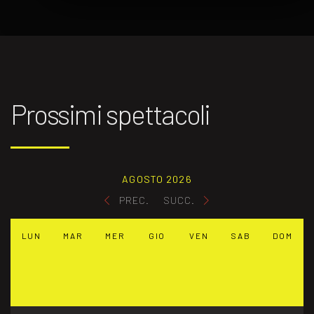
Prossimi spettacoli
AGOSTO 2026
PREC.
SUCC.
LUN
MAR
MER
GIO
VEN
SAB
DOM