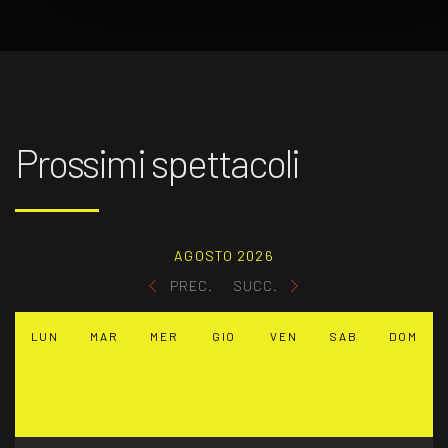
Prossimi spettacoli
AGOSTO 2026
PREC.
SUCC.
LUN
MAR
MER
GIO
VEN
SAB
DOM