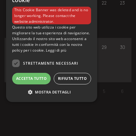
cookie
17
18
19
20
21
22
23
This Cookie Banner was deleted and is no
longer working. Please contact the
website administrator.
Questo sito web utilizza i cookie per
migliorare la tua esperienza di navigazione.
Utilizzando il nostro sito web acconsenti a
tutti i cookie in conformità con la nostra
24
25
26
27
28
29
30
policy per i cookie.
Leggi di più
STRETTAMENTE NECESSARI
ACCETTA TUTTO
RIFIUTA TUTTO
31
1
2
3
4
5
6
MOSTRA DETTAGLI
Strettamente necessari
I cookie strettamente necessari consentono le
funzionalità principali del sito web come
l'accesso dell'utente e la gestione dell'account.