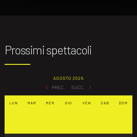
Prossimi spettacoli
AGOSTO 2026
PREC.
SUCC.
LUN
MAR
MER
GIO
VEN
SAB
DOM