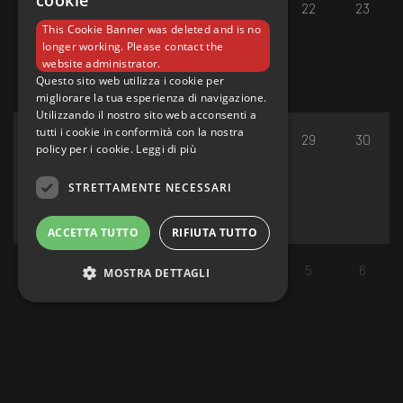
cookie
17
18
19
20
21
22
23
This Cookie Banner was deleted and is no
longer working. Please contact the
website administrator.
Questo sito web utilizza i cookie per
migliorare la tua esperienza di navigazione.
Utilizzando il nostro sito web acconsenti a
tutti i cookie in conformità con la nostra
24
25
26
27
28
29
30
policy per i cookie.
Leggi di più
STRETTAMENTE NECESSARI
ACCETTA TUTTO
RIFIUTA TUTTO
31
1
2
3
4
5
6
MOSTRA DETTAGLI
Strettamente necessari
I cookie strettamente necessari consentono le
funzionalità principali del sito web come
l'accesso dell'utente e la gestione dell'account.