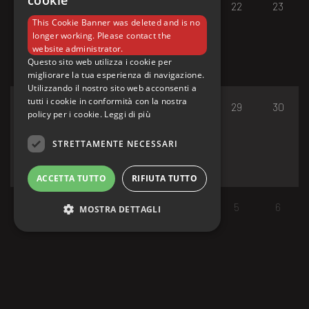
cookie
17
18
19
20
21
22
23
This Cookie Banner was deleted and is no
longer working. Please contact the
website administrator.
Questo sito web utilizza i cookie per
migliorare la tua esperienza di navigazione.
Utilizzando il nostro sito web acconsenti a
tutti i cookie in conformità con la nostra
24
25
26
27
28
29
30
policy per i cookie.
Leggi di più
STRETTAMENTE NECESSARI
ACCETTA TUTTO
RIFIUTA TUTTO
31
1
2
3
4
5
6
MOSTRA DETTAGLI
Strettamente necessari
I cookie strettamente necessari consentono le
funzionalità principali del sito web come
l'accesso dell'utente e la gestione dell'account.