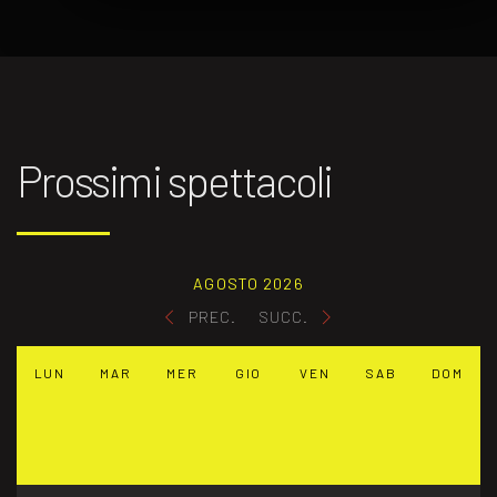
Prossimi spettacoli
AGOSTO 2026
PREC.
SUCC.
LUN
MAR
MER
GIO
VEN
SAB
DOM