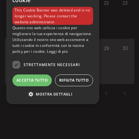
cookie
17
18
19
20
21
22
23
This Cookie Banner was deleted and is no
longer working. Please contact the
website administrator.
Questo sito web utilizza i cookie per
migliorare la tua esperienza di navigazione.
Utilizzando il nostro sito web acconsenti a
tutti i cookie in conformità con la nostra
24
25
26
27
28
29
30
policy per i cookie.
Leggi di più
STRETTAMENTE NECESSARI
ACCETTA TUTTO
RIFIUTA TUTTO
31
1
2
3
4
5
6
MOSTRA DETTAGLI
Strettamente necessari
I cookie strettamente necessari consentono le
funzionalità principali del sito web come
l'accesso dell'utente e la gestione dell'account.