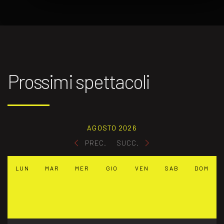
Prossimi spettacoli
AGOSTO 2026
PREC.
SUCC.
LUN
MAR
MER
GIO
VEN
SAB
DOM