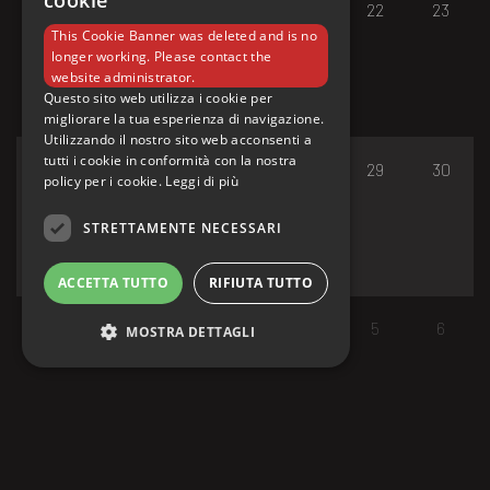
cookie
17
18
19
20
21
22
23
This Cookie Banner was deleted and is no
longer working. Please contact the
website administrator.
Questo sito web utilizza i cookie per
migliorare la tua esperienza di navigazione.
Utilizzando il nostro sito web acconsenti a
tutti i cookie in conformità con la nostra
24
25
26
27
28
29
30
policy per i cookie.
Leggi di più
STRETTAMENTE NECESSARI
ACCETTA TUTTO
RIFIUTA TUTTO
31
1
2
3
4
5
6
MOSTRA DETTAGLI
Strettamente necessari
I cookie strettamente necessari consentono le
funzionalità principali del sito web come
l'accesso dell'utente e la gestione dell'account.