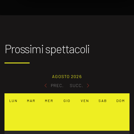
Prossimi spettacoli
AGOSTO 2026
PREC.
SUCC.
LUN
MAR
MER
GIO
VEN
SAB
DOM