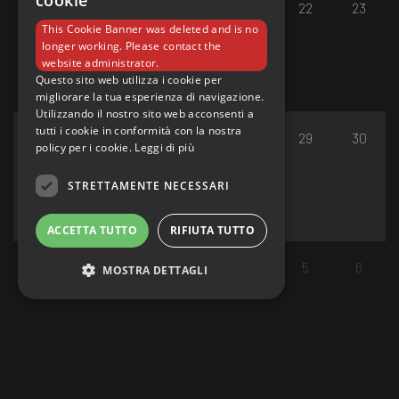
cookie
17
18
19
20
21
22
23
This Cookie Banner was deleted and is no
longer working. Please contact the
website administrator.
Questo sito web utilizza i cookie per
migliorare la tua esperienza di navigazione.
Utilizzando il nostro sito web acconsenti a
tutti i cookie in conformità con la nostra
24
25
26
27
28
29
30
policy per i cookie.
Leggi di più
STRETTAMENTE NECESSARI
ACCETTA TUTTO
RIFIUTA TUTTO
31
1
2
3
4
5
6
MOSTRA DETTAGLI
Strettamente necessari
I cookie strettamente necessari consentono le
funzionalità principali del sito web come
l'accesso dell'utente e la gestione dell'account.