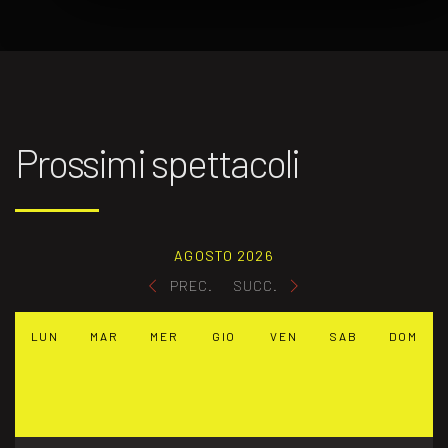
Prossimi spettacoli
AGOSTO 2026
PREC.
SUCC.
LUN
MAR
MER
GIO
VEN
SAB
DOM