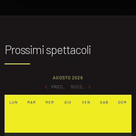
Prossimi spettacoli
AGOSTO 2026
PREC.
SUCC.
LUN
MAR
MER
GIO
VEN
SAB
DOM