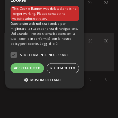
cookie
17
18
19
20
21
22
23
This Cookie Banner was deleted and is no
longer working. Please contact the
website administrator.
Questo sito web utilizza i cookie per
migliorare la tua esperienza di navigazione.
Utilizzando il nostro sito web acconsenti a
tutti i cookie in conformità con la nostra
24
25
26
27
28
29
30
policy per i cookie.
Leggi di più
STRETTAMENTE NECESSARI
ACCETTA TUTTO
RIFIUTA TUTTO
31
1
2
3
4
5
6
MOSTRA DETTAGLI
Strettamente necessari
I cookie strettamente necessari consentono le
funzionalità principali del sito web come
l'accesso dell'utente e la gestione dell'account.