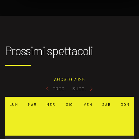
Prossimi spettacoli
AGOSTO 2026
PREC.
SUCC.
LUN
MAR
MER
GIO
VEN
SAB
DOM