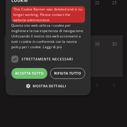
cookie
17
18
19
20
21
22
23
This Cookie Banner was deleted and is no
longer working. Please contact the
website administrator.
Questo sito web utilizza i cookie per
migliorare la tua esperienza di navigazione.
Utilizzando il nostro sito web acconsenti a
tutti i cookie in conformità con la nostra
24
25
26
27
28
29
30
policy per i cookie.
Leggi di più
STRETTAMENTE NECESSARI
ACCETTA TUTTO
RIFIUTA TUTTO
31
1
2
3
4
5
6
MOSTRA DETTAGLI
Strettamente necessari
I cookie strettamente necessari consentono le
funzionalità principali del sito web come
l'accesso dell'utente e la gestione dell'account.