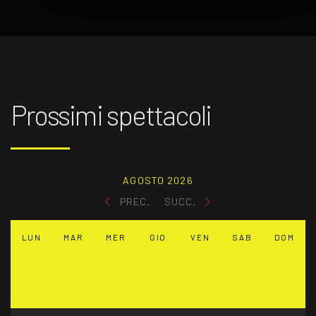
Prossimi spettacoli
AGOSTO 2026
PREC.
SUCC.
LUN
MAR
MER
GIO
VEN
SAB
DOM