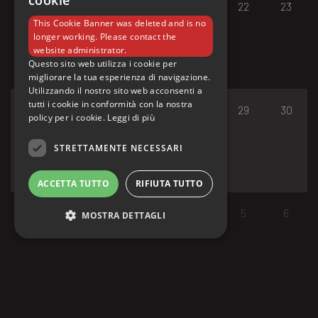
cookie
17
18
19
20
21
22
23
This Cookie Banner was deleted and is no
longer working. Please contact the
website administrator.
Questo sito web utilizza i cookie per
migliorare la tua esperienza di navigazione.
Utilizzando il nostro sito web acconsenti a
tutti i cookie in conformità con la nostra
24
25
26
27
28
29
30
policy per i cookie.
Leggi di più
STRETTAMENTE NECESSARI
ACCETTA TUTTO
RIFIUTA TUTTO
31
1
2
3
4
5
6
MOSTRA DETTAGLI
Strettamente necessari
I cookie strettamente necessari consentono le
funzionalità principali del sito web come
l'accesso dell'utente e la gestione dell'account.