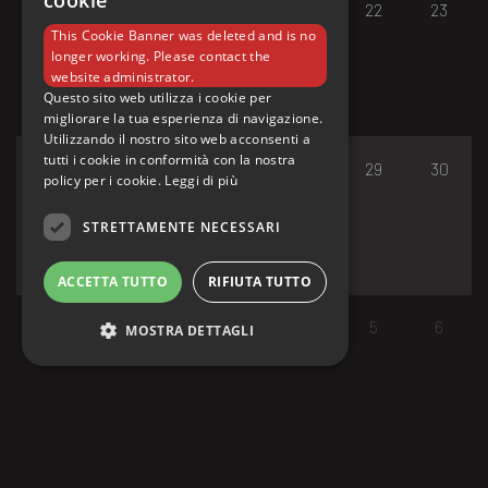
cookie
17
18
19
20
21
22
23
This Cookie Banner was deleted and is no
longer working. Please contact the
website administrator.
Questo sito web utilizza i cookie per
migliorare la tua esperienza di navigazione.
Utilizzando il nostro sito web acconsenti a
tutti i cookie in conformità con la nostra
24
25
26
27
28
29
30
policy per i cookie.
Leggi di più
STRETTAMENTE NECESSARI
ACCETTA TUTTO
RIFIUTA TUTTO
31
1
2
3
4
5
6
MOSTRA DETTAGLI
Strettamente necessari
I cookie strettamente necessari consentono le
funzionalità principali del sito web come
l'accesso dell'utente e la gestione dell'account.