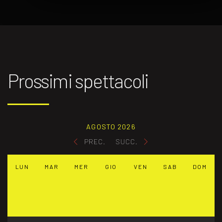
Prossimi spettacoli
AGOSTO 2026
PREC.
SUCC.
LUN
MAR
MER
GIO
VEN
SAB
DOM