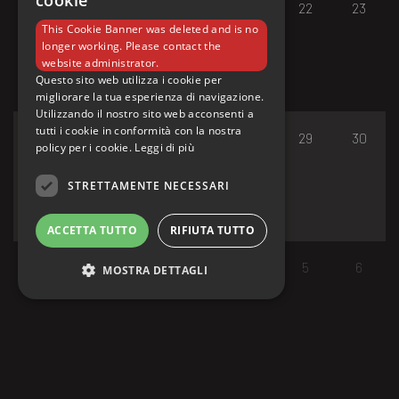
cookie
17
18
19
20
21
22
23
This Cookie Banner was deleted and is no
longer working. Please contact the
website administrator.
Questo sito web utilizza i cookie per
migliorare la tua esperienza di navigazione.
Utilizzando il nostro sito web acconsenti a
tutti i cookie in conformità con la nostra
24
25
26
27
28
29
30
policy per i cookie.
Leggi di più
STRETTAMENTE NECESSARI
ACCETTA TUTTO
RIFIUTA TUTTO
31
1
2
3
4
5
6
MOSTRA DETTAGLI
Strettamente necessari
I cookie strettamente necessari consentono le
funzionalità principali del sito web come
l'accesso dell'utente e la gestione dell'account.