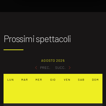
Prossimi spettacoli
AGOSTO 2026
PREC.
SUCC.
LUN
MAR
MER
GIO
VEN
SAB
DOM