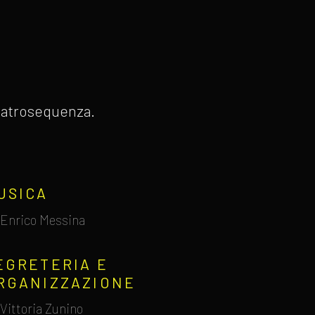
 Teatrosequenza.
USICA
Enrico Messina
EGRETERIA E
RGANIZZAZIONE
Vittoria Zunino