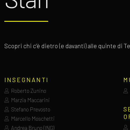
Scopri chi c’è dietro (e davanti) alle quinte di
INSEGNANTI
M
Roberto Zunino
Marzia Maccarini
S
Stefano Prevosto
O
Marcello Moschetti
Andrea Bruno (ING)