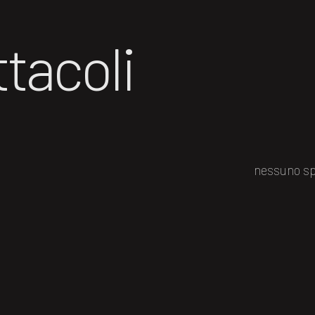
tacoli
nessuno sp