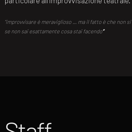
particolare all’improvvisazione teatrale.
“improvvisare è meraviglioso … ma il fatto è che non s
se non sai esattamente cosa stai facendo
“
Staff