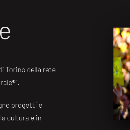
ne
 Torino della rete
ale®️“.
gne progetti e
la cultura e in