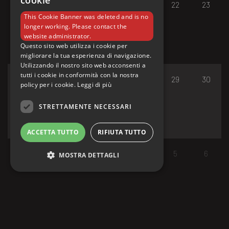
cookie
17
18
19
20
21
22
23
This Cookie Banner was deleted and is no
longer working. Please contact the
website administrator.
Questo sito web utilizza i cookie per
migliorare la tua esperienza di navigazione.
Utilizzando il nostro sito web acconsenti a
tutti i cookie in conformità con la nostra
24
25
26
27
28
29
30
policy per i cookie.
Leggi di più
STRETTAMENTE NECESSARI
ACCETTA TUTTO
RIFIUTA TUTTO
31
1
2
3
4
5
6
MOSTRA DETTAGLI
Strettamente necessari
I cookie strettamente necessari consentono le
funzionalità principali del sito web come
l'accesso dell'utente e la gestione dell'account.