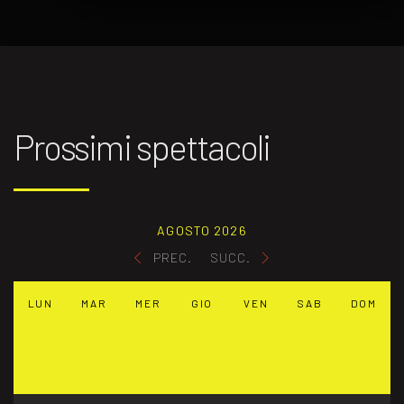
Prossimi spettacoli
AGOSTO 2026
PREC.
SUCC.
LUN
MAR
MER
GIO
VEN
SAB
DOM