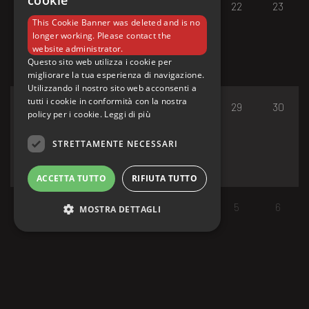
cookie
17
18
19
20
21
22
23
This Cookie Banner was deleted and is no
longer working. Please contact the
website administrator.
Questo sito web utilizza i cookie per
migliorare la tua esperienza di navigazione.
Utilizzando il nostro sito web acconsenti a
tutti i cookie in conformità con la nostra
24
25
26
27
28
29
30
policy per i cookie.
Leggi di più
STRETTAMENTE NECESSARI
ACCETTA TUTTO
RIFIUTA TUTTO
31
1
2
3
4
5
6
MOSTRA DETTAGLI
Strettamente necessari
I cookie strettamente necessari consentono le
funzionalità principali del sito web come
l'accesso dell'utente e la gestione dell'account.