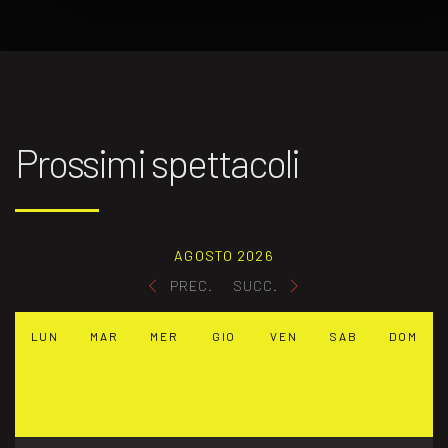
Prossimi spettacoli
AGOSTO 2026
PREC.
SUCC.
LUN
MAR
MER
GIO
VEN
SAB
DOM