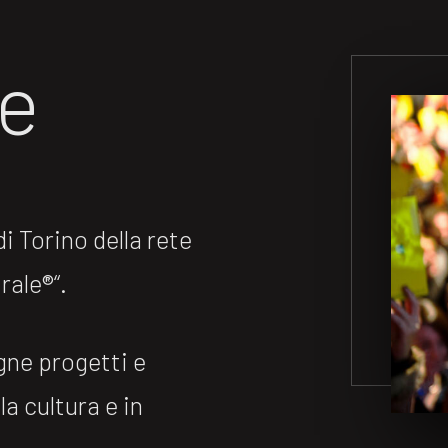
ne
 Torino della rete
ale®️“.
gne progetti e
la cultura e in