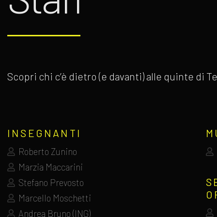
Scopri chi c’è dietro (e davanti) alle quinte di
INSEGNANTI
M
Roberto Zunino
Marzia Maccarini
S
Stefano Prevosto
O
Marcello Moschetti
Andrea Bruno (ING)