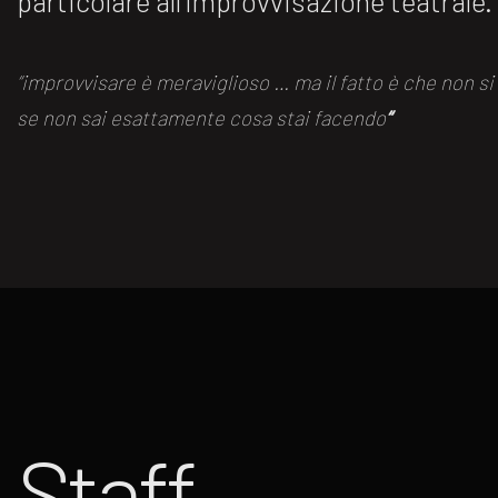
particolare all’improvvisazione teatrale.
“improvvisare è meraviglioso … ma il fatto è che non s
se non sai esattamente cosa stai facendo
“
Staff