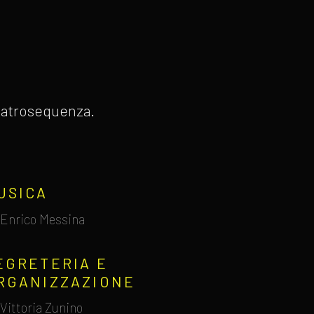
 Teatrosequenza.
USICA
Enrico Messina
EGRETERIA E
RGANIZZAZIONE
Vittoria Zunino