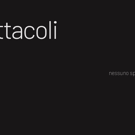
tacoli
nessuno sp