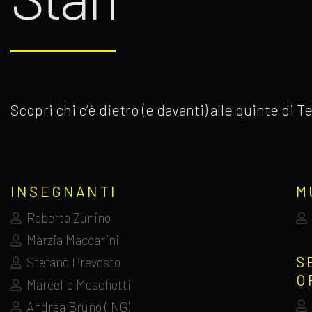
Scopri chi c’è dietro (e davanti) alle quinte di
INSEGNANTI
M
Roberto Zunino
Marzia Maccarini
S
Stefano Prevosto
O
Marcello Moschetti
Andrea Bruno (ING)