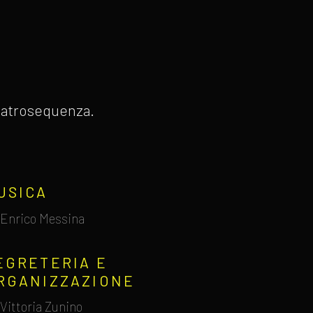
 Teatrosequenza.
USICA
Enrico Messina
EGRETERIA E
RGANIZZAZIONE
Vittoria Zunino