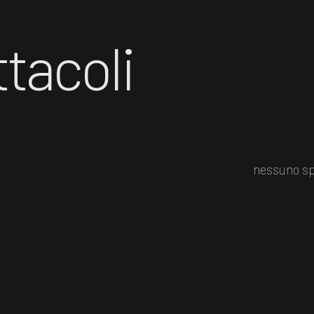
tacoli
nessuno sp