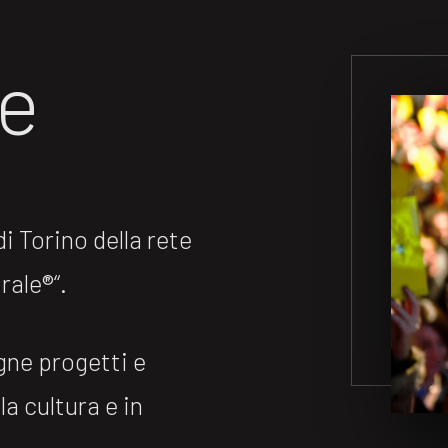
ne
 Torino della rete
ale®️“.
gne progetti e
la cultura e in