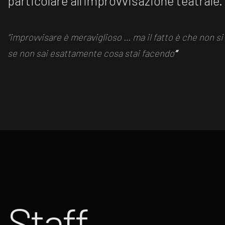
particolare all’improvvisazione teatrale.
“improvvisare è meraviglioso … ma il fatto è che non s
se non sai esattamente cosa stai facendo
“
Staff