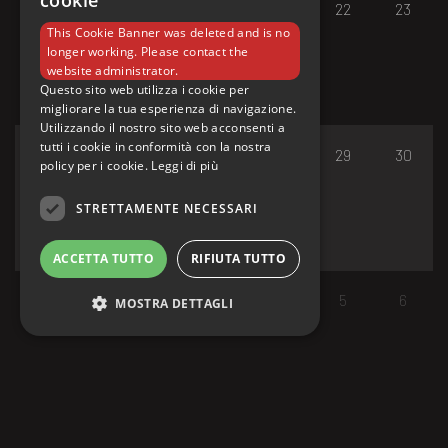
cookie
17
18
19
20
21
22
23
This Cookie Banner was deleted and is no
longer working. Please contact the
website administrator.
Questo sito web utilizza i cookie per
migliorare la tua esperienza di navigazione.
Utilizzando il nostro sito web acconsenti a
tutti i cookie in conformità con la nostra
24
25
26
27
28
29
30
policy per i cookie.
Leggi di più
STRETTAMENTE NECESSARI
ACCETTA TUTTO
RIFIUTA TUTTO
31
1
2
3
4
5
6
MOSTRA DETTAGLI
Strettamente necessari
I cookie strettamente necessari consentono le
funzionalità principali del sito web come
l'accesso dell'utente e la gestione dell'account.