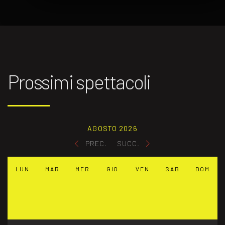
Prossimi spettacoli
AGOSTO 2026
PREC.
SUCC.
LUN
MAR
MER
GIO
VEN
SAB
DOM