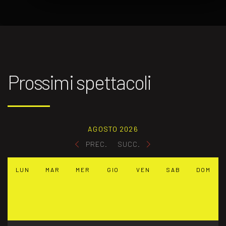
Prossimi spettacoli
AGOSTO 2026
PREC.
SUCC.
LUN
MAR
MER
GIO
VEN
SAB
DOM