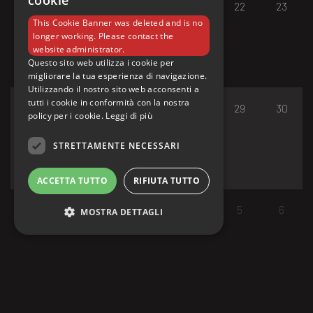
cookie
17
18
19
20
21
22
23
This Cookie Banner was deleted and is no
longer working. Please contact the
website administrator.
Questo sito web utilizza i cookie per
migliorare la tua esperienza di navigazione.
Utilizzando il nostro sito web acconsenti a
tutti i cookie in conformità con la nostra
24
25
26
27
28
29
30
policy per i cookie.
Leggi di più
STRETTAMENTE NECESSARI
ACCETTA TUTTO
RIFIUTA TUTTO
31
1
2
3
4
5
6
MOSTRA DETTAGLI
Strettamente necessari
I cookie strettamente necessari consentono le
funzionalità principali del sito web come
l'accesso dell'utente e la gestione dell'account.