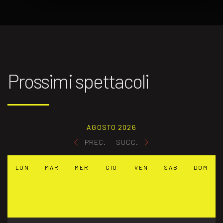
Prossimi spettacoli
AGOSTO 2026
PREC.
SUCC.
LUN
MAR
MER
GIO
VEN
SAB
DOM