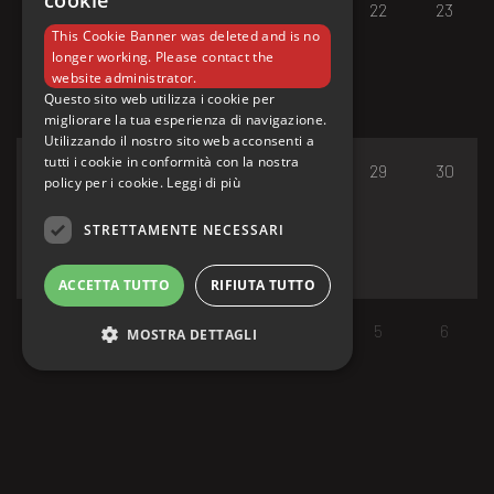
cookie
17
18
19
20
21
22
23
This Cookie Banner was deleted and is no
longer working. Please contact the
website administrator.
Questo sito web utilizza i cookie per
migliorare la tua esperienza di navigazione.
Utilizzando il nostro sito web acconsenti a
tutti i cookie in conformità con la nostra
24
25
26
27
28
29
30
policy per i cookie.
Leggi di più
STRETTAMENTE NECESSARI
ACCETTA TUTTO
RIFIUTA TUTTO
31
1
2
3
4
5
6
MOSTRA DETTAGLI
Strettamente necessari
I cookie strettamente necessari consentono le
funzionalità principali del sito web come
l'accesso dell'utente e la gestione dell'account.