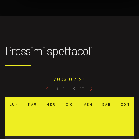
Prossimi spettacoli
AGOSTO 2026
PREC.
SUCC.
LUN
MAR
MER
GIO
VEN
SAB
DOM