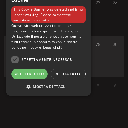
cookie
17
18
19
20
21
22
23
This Cookie Banner was deleted and is no
longer working. Please contact the
website administrator.
Questo sito web utilizza i cookie per
migliorare la tua esperienza di navigazione.
Utilizzando il nostro sito web acconsenti a
tutti i cookie in conformità con la nostra
24
25
26
27
28
29
30
policy per i cookie.
Leggi di più
STRETTAMENTE NECESSARI
ACCETTA TUTTO
RIFIUTA TUTTO
31
1
2
3
4
5
6
MOSTRA DETTAGLI
Strettamente necessari
I cookie strettamente necessari consentono le
funzionalità principali del sito web come
l'accesso dell'utente e la gestione dell'account.